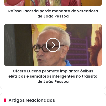
a
c
Raíssa Lacerda perde mandato de vereadora
e
de João Pessoa
r
d
a
C
p
í
e
c
r
e
d
r
e
o
m
L
a
u
n
c
d
Cícero Lucena promete implantar ônibus
e
a
elétricos e semáforos inteligentes no trânsito
n
t
a
de João Pessoa
o
p
d
r
e
o
Artigos relacionados
v
m
e
e