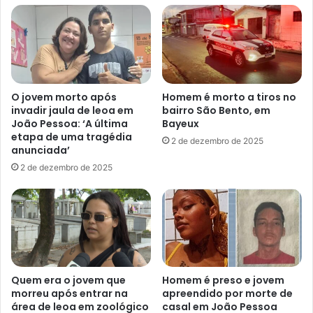
r
t
e
e
a
i
d
m
o
p
r
l
O jovem morto após
Homem é morto a tiros no
a
a
invadir jaula de leoa em
bairro São Bento, em
d
n
João Pessoa: ‘A última
Bayeux
e
t
etapa de uma tragédia
2 de dezembro de 2025
J
a
anunciada’
o
r
2 de dezembro de 2025
ã
ô
o
n
P
i
e
b
s
u
s
s
o
e
a
l
Quem era o jovem que
Homem é preso e jovem
é
morreu após entrar na
apreendido por morte de
área de leoa em zoológico
casal em João Pessoa
t