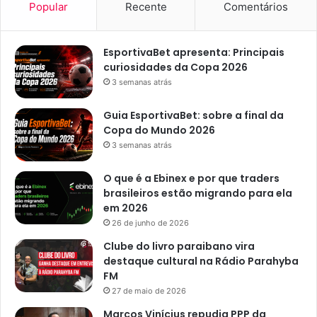
g
Popular
Recente
Comentários
e
n
t
EsportivaBet apresenta: Principais
e
curiosidades da Copa 2026
s
3 semanas atrás
n
o
Guia EsportivaBet: sobre a final da
t
Copa do Mundo 2026
r
3 semanas atrás
â
n
O que é a Ebinex e por que traders
s
brasileiros estão migrando para ela
i
em 2026
t
26 de junho de 2026
o
d
Clube do livro paraibano vira
e
destaque cultural na Rádio Parahyba
J
FM
o
27 de maio de 2026
ã
Marcos Vinícius repudia PPP da
o