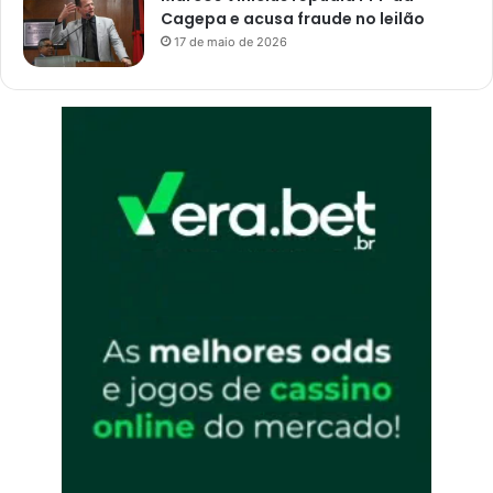
Cagepa e acusa fraude no leilão
P
17 de maio de 2026
e
s
s
o
a