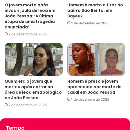
m
p
O jovem morto após
Homem é morto a tiros no
p
l
invadir jaula de leoa em
bairro São Bento, em
i
a
João Pessoa: ‘A última
Bayeux
n
n
etapa de uma tragédia
2 de dezembro de 2025
a
t
anunciada’
G
a
2 de dezembro de 2025
r
r
a
V
n
L
d
T
e
e
s
m
ã
C
o
a
Quem era o jovem que
Homem é preso e jovem
e
morreu após entrar na
apreendido por morte de
m
n
área de leoa em zoológico
casal em João Pessoa
p
de João Pessoa
t
i
1 de dezembro de 2025
r
n
2 de dezembro de 2025
e
a
v
G
i
r
Tempo
s
a