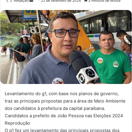
Redação
M
22 de setembro de 2024
3 minutos de leitura
a
n
d
e
u
m
e
-
m
a
i
l
Levantamento do g1, com base nos planos de governo,
traz as principais propostas para a área de Meio Ambiente
dos candidatos à prefeitura da capital paraibana.
Candidatos a prefeito de João Pessoa nas Eleições 2024
Reprodução
O g1 fez um levantamento das principais propostas dos