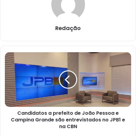
Redação
C
a
n
d
i
d
a
t
o
Candidatos a prefeito de João Pessoa e
s
Campina Grande são entrevistados no JPB1 e
a
p
na CBN
r