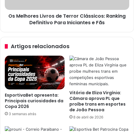
e
r
i
e
a
Os Melhores Livros de Terror Clássicos: Ranking
s
S
Definitivo Para Iniciantes e Fãs
L
e
i
s
v
s
r
Artigos relacionados
ã
o
o
s
d
d
a
e
C
T
â
e
m
r
a
r
Vitória de Eliza Virgínia:
EsportivaBet apresenta:
r
o
Câmara aprova PL que
Principais curiosidades da
a
r
proíbe trans em esportes
Copa 2026
M
de João Pessoa
C
3 semanas atrás
u
l
8 de abril de 2026
n
á
i
s
c