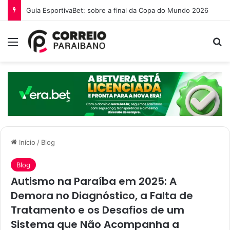
O que é a Ebinex e por que traders brasileiros estão migrando para ela em 2026
Menu
P
Início
/
Blog
Blog
Autismo na Paraíba em 2025: A
Demora no Diagnóstico, a Falta de
Tratamento e os Desafios de um
Sistema que Não Acompanha a