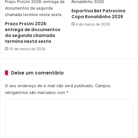
s
i
i
Esportiva Bet Patrocina
p
c
Copa Ronaldinho 2026
a
o
Prazo ProUni 2026:
4 de março de 2026
l
s
entrega de documentos
d
:
da segunda chamada
e
R
termina nesta sexta
Á
a
10 de março de 2026
g
n
u
k
a
i
B
n
Deixe um comentário
r
g
a
D
O seu endereço de e-mail não será publicado.
Campos
n
e
obrigatórios são marcados com
*
c
f
a
C
i
e
n
o
E
i
m
x
t
p
i
e
o
v