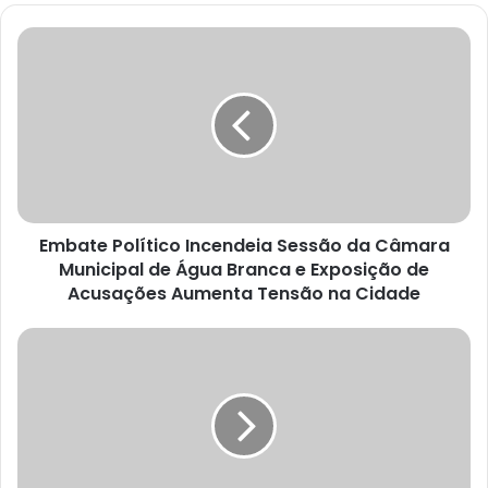
te
E
m
b
a
t
e
P
o
l
Embate Político Incendeia Sessão da Câmara
í
Municipal de Água Branca e Exposição de
t
i
Acusações Aumenta Tensão na Cidade
c
o
O
I
s
n
M
c
e
e
l
n
h
d
o