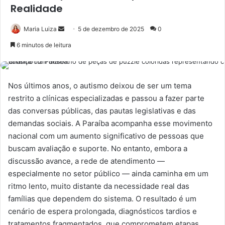
Realidade
Maria Luiza
M
5 de dezembro de 2025
0
a
6 minutos de leitura
n
d
e
Nos últimos anos, o autismo deixou de ser um tema
u
restrito a clínicas especializadas e passou a fazer parte
m
das conversas públicas, das pautas legislativas e das
e
demandas sociais. A Paraíba acompanha esse movimento
-
nacional com um aumento significativo de pessoas que
m
buscam avaliação e suporte. No entanto, embora a
a
discussão avance, a rede de atendimento —
i
especialmente no setor público — ainda caminha em um
l
ritmo lento, muito distante da necessidade real das
famílias que dependem do sistema. O resultado é um
cenário de espera prolongada, diagnósticos tardios e
tratamentos fragmentados, que comprometem etapas