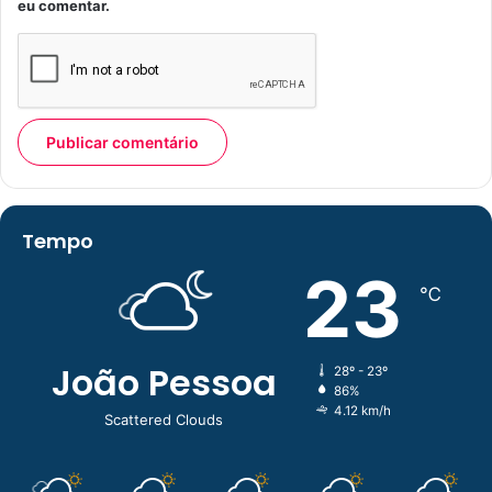
eu comentar.
Tempo
23
℃
João Pessoa
28º - 23º
86%
4.12 km/h
Scattered Clouds