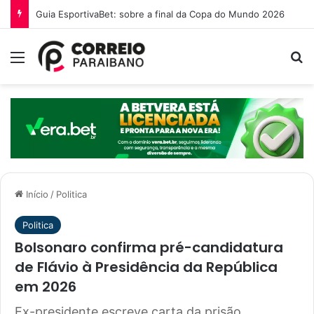
O que é a Ebinex e por que traders brasileiros estão migrando para ela em 2026
Menu
Pr
Início
/
Politica
Politica
Bolsonaro confirma pré-candidatura
de Flávio à Presidência da República
em 2026
Ex-presidente escreve carta da prisão