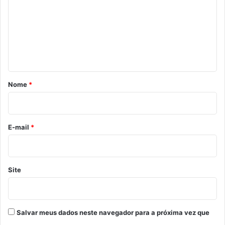
m
e
n
t
á
r
Nome
*
i
o
*
E-mail
*
Site
Salvar meus dados neste navegador para a próxima vez que