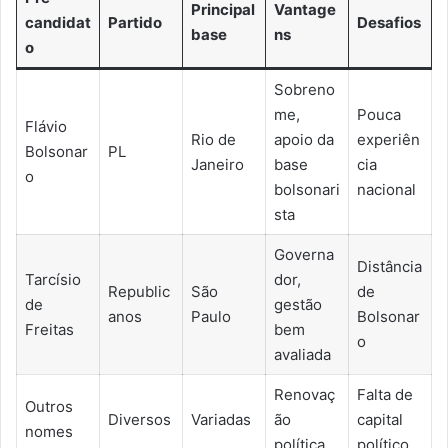
Principal
Vantage
candidat
Partido
Desafios
base
ns
o
Sobreno
me,
Pouca
Flávio
Rio de
apoio da
experiên
Bolsonar
PL
Janeiro
base
cia
o
bolsonari
nacional
sta
Governa
Distância
Tarcísio
dor,
Republic
São
de
de
gestão
anos
Paulo
Bolsonar
Freitas
bem
o
avaliada
Renovaç
Falta de
Outros
Diversos
Variadas
ão
capital
nomes
política
político