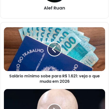
Alef Ruan
Salário
mínimo
sobe
para
R$
1.621:
veja
o
que
Salário mínimo sobe para R$ 1.621: veja o que
muda
em
muda em 2026
2026
Alexandre
de
Moraes
teria