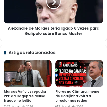
ligado
6
vezes
para
Galípolo
Alexandre de Moraes teria ligado 6 vezes para
sobre
Banco
Galípolo sobre Banco Master
Master
Artigos relacionados
Marcos Vinícius repudia
Flores na Câmara: meme
PPP da Cagepa e acusa
de Corujinha volta a
fraude no leilão
circular nas redes
17 de maio de 2026
7 de maio de 2026