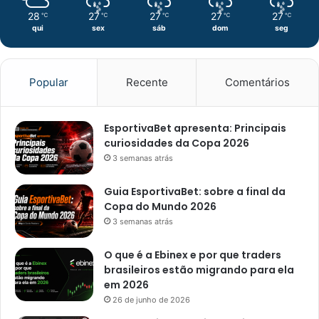
28
27
27
27
27
℃
℃
℃
℃
℃
qui
sex
sáb
dom
seg
Popular
Recente
Comentários
EsportivaBet apresenta: Principais
curiosidades da Copa 2026
3 semanas atrás
Guia EsportivaBet: sobre a final da
Copa do Mundo 2026
3 semanas atrás
O que é a Ebinex e por que traders
brasileiros estão migrando para ela
em 2026
26 de junho de 2026