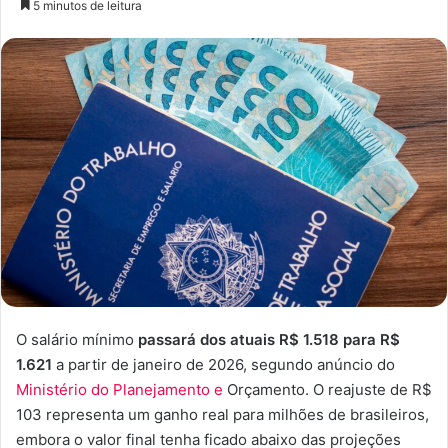
5 minutos de leitura
e-
mail
O salário mínimo
passará dos atuais R$ 1.518 para R$
1.621
a partir de janeiro de 2026, segundo anúncio do
Ministério do Planejamento e
Orçamento. O reajuste de R$
103 representa um ganho real para milhões de brasileiros,
embora o valor final tenha ficado abaixo das projeções