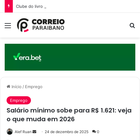
Clube do livro paraibano vira destaque cultural na Rádio Parahyba FM
Menu
Pr
Início
/
Emprego
Emprego
Salário mínimo sobe para R$ 1.621: veja
o que muda em 2026
Mande
Alef Ruan
24 de dezembro de 2025
0
um