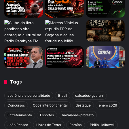
Tags
aparência e personalidade
Brasil
calçados-guarani
Concursos
Copa Intercontinental
destaque
enem 2026
Entretenimento
Esportes
havaianas-protesto
João Pessoa
Livros de Terror
Paraíba
Philip Hallawell