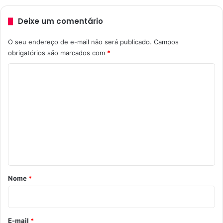
Deixe um comentário
O seu endereço de e-mail não será publicado.
Campos
obrigatórios são marcados com
*
C
o
m
e
n
t
á
r
Nome
*
i
o
*
E-mail
*