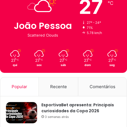
27
℃
João Pessoa
27º - 24º
71%
5.78 km/h
Scattered Clouds
27
27
27
27
27
℃
℃
℃
℃
℃
qui
sex
sáb
dom
seg
Popular
Recente
Comentários
EsportivaBet apresenta: Principais
curiosidades da Copa 2026
3 semanas atrás