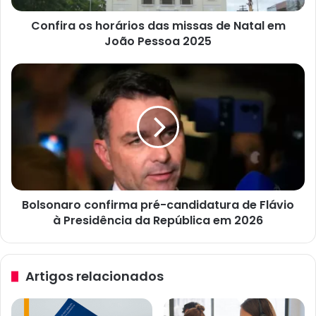
João
Confira os horários das missas de Natal em
Pessoa
2025
João Pessoa 2025
Bolsonaro
confirma
pré-
candidatura
de
Flávio
à
Presidência
da
Bolsonaro confirma pré-candidatura de Flávio
República
em
à Presidência da República em 2026
2026
Artigos relacionados