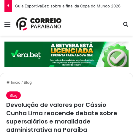
O que é a Ebinex e por que traders brasileiros estão migrando para ela em 2026
Menu
Pr
Início
/
Blog
Blog
Devolução de valores por Cássio
Cunha Lima reacende debate sobre
supersalários e moralidade
administrativa na Paraíba