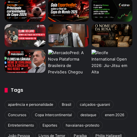
Tags
aparência e personalidade
Brasil
calçados-guarani
Concursos
Copa Intercontinental
destaque
enem 2026
Entretenimento
Esportes
havaianas-protesto
João Pessoa
Livros de Terror
Paraíba
Philip Hallawell