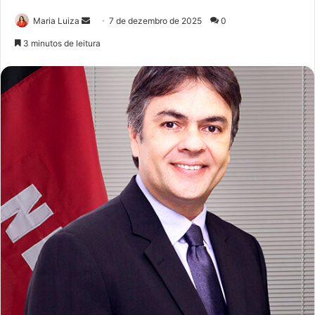
Mande
Maria Luiza
7 de dezembro de 2025
0
um
3 minutos de leitura
e-
mail