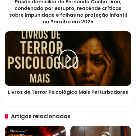
Prisão domiciliar de Fernando Cunha Lima,
reacende
críticas
condenado por estupro, reacende críticas
sobre
sobre impunidade e falhas na proteção infantil
impunidade
na Paraíba em 2025
e
falhas
Livros
na
de
proteção
Terror
infantil
Psicológico
na
Mais
Paraíba
Perturbadores
em
2025
Livros de Terror Psicológico Mais Perturbadores
Artigos relacionados