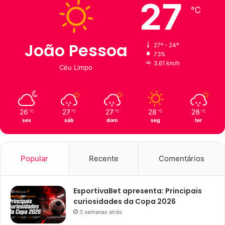
27
℃
João Pessoa
27º - 24º
73%
3.61 km/h
Céu Limpo
26
27
27
28
26
℃
℃
℃
℃
℃
sex
sáb
dom
seg
ter
Popular
Recente
Comentários
EsportivaBet apresenta: Principais
curiosidades da Copa 2026
3 semanas atrás