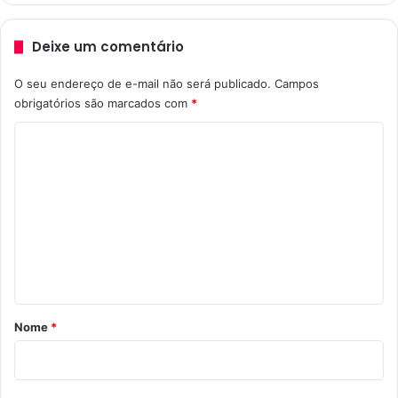
Deixe um comentário
O seu endereço de e-mail não será publicado.
Campos
obrigatórios são marcados com
*
C
o
m
e
n
t
á
r
Nome
*
i
o