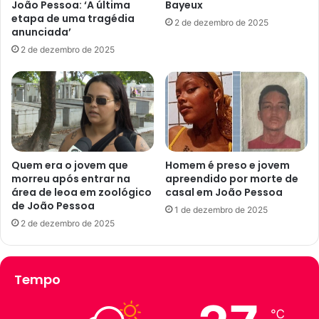
João Pessoa: ‘A última
Bayeux
a
f
etapa de uma tragédia
2 de dezembro de 2025
ç
e
anunciada’
a
r
2 de dezembro de 2025
s
e
e
c
m
e
2
m
0
a
2
i
3
s
,
d
Quem era o jovem que
Homem é preso e jovem
e
morreu após entrar na
apreendido por morte de
e
a
área de leoa em zoológico
casal em João Pessoa
2
de João Pessoa
u
0
1 de dezembro de 2025
m
v
2 de dezembro de 2025
e
a
n
g
t
a
Tempo
o
s
é
d
o
e
℃