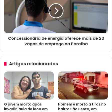
a
n
l
c
t
e
a
s
d
s
e
i
6
o
1
Concessionária de energia oferece mais de 20
n
%
vagas de emprego na Paraíba
á
n
r
o
i
n
a
Artigos relacionados
ú
d
m
e
e
e
r
n
o
e
d
r
e
g
a
i
O jovem morto após
Homem é morto a tiros no
m
a
invadir jaula de leoa em
bairro São Bento, em
e
o