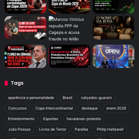
Tags
aparência e personalidade
Brasil
calçados-guarani
Concursos
Copa Intercontinental
destaque
enem 2026
Entretenimento
Esportes
havaianas-protesto
João Pessoa
Livros de Terror
Paraíba
Philip Hallawell