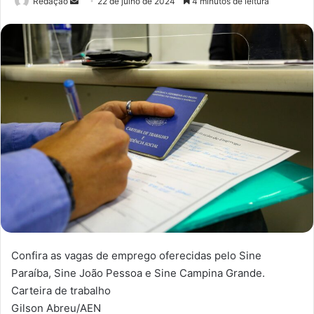
Redação
M
22 de julho de 2024
4 minutos de leitura
a
n
d
e
u
m
e
-
m
a
i
l
Confira as vagas de emprego oferecidas pelo Sine
Paraíba, Sine João Pessoa e Sine Campina Grande.
Carteira de trabalho
Gilson Abreu/AEN