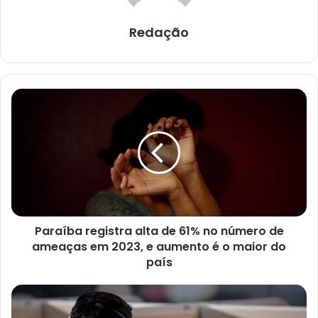
Redação
P
a
r
a
í
b
a
r
e
Paraíba registra alta de 61% no número de
g
ameaças em 2023, e aumento é o maior do
i
s
país
t
r
C
a
o